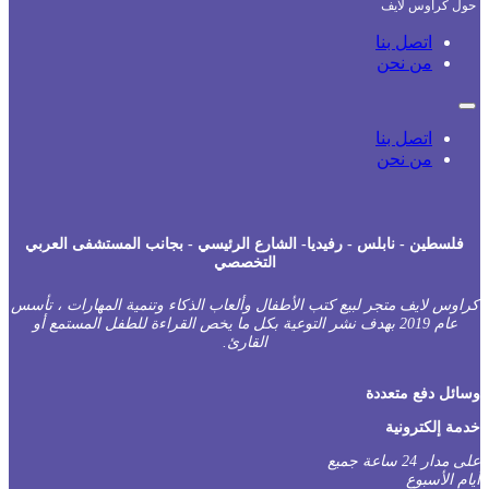
حول كراوس لايف
اتصل بنا
من نحن
اتصل بنا
من نحن
فلسطين - نابلس - رفيديا- الشارع الرئيسي - بجانب المستشفى العربي
التخصصي
راوس لايف متجر لبيع كتب الأطفال وألعاب الذكاء وتنمية المهارات ، تأسس
عام 2019 بهدف نشر التوعية بكل ما يخص القراءة للطفل المستمع أو
القارئ.
سائل دفع متعددة
دمة إلكترونية
على مدار 24 ساعة جميع
يام الأسبوع