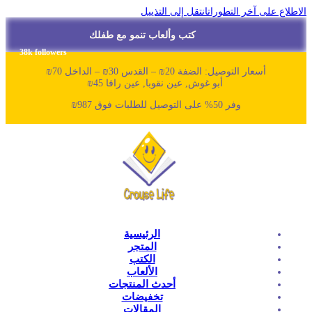
لاطلاع على آخر التطورات
انتقل إلى التذييل
كتب وألعاب تنمو مع طفلك
38k followers
أسعار التوصيل: الضفة 20₪ – القدس 30₪ – الداخل 70₪
أبو غوش, عين نقوبا, عين رافا 45₪
وفر 50% على التوصيل للطلبات فوق 987₪
الرئيسية
المتجر
الكتب
الألعاب
أحدث المنتجات
تخفيضات
المقالات