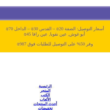
أسعار التوصيل: الضفة 20₪ – القدس 30₪ – الداخل 70₪
أبو غوش, عين نقوبا, عين رافا 45₪
وفر 50% على التوصيل للطلبات فوق 987₪
الرئيسية
المتجر
الكتب
الألعاب
أحدث المنتجات
تخفيضات