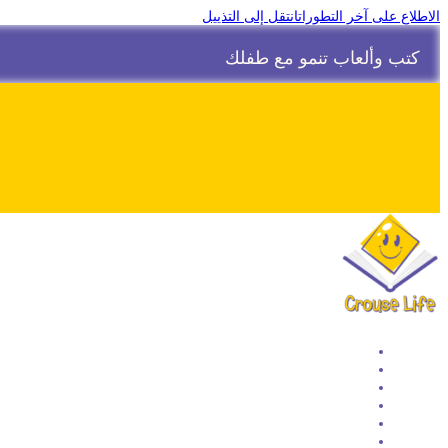
الاطلاع على آخر التطورات
انتقل إلى التذييل
كتب وألعاب تنمو مع طفلك