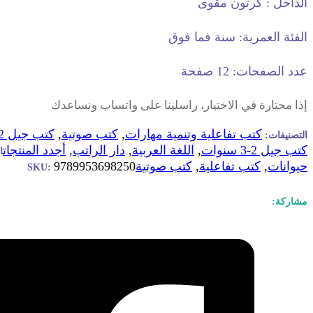
الداخل : كرتون مقوى
الفئة العمرية: سنة فما فوق
عدد الصفحات: 12 صفحة
إذا محتارة في الاختيار، راسلينا على واتساب ونساعدك
كتب تفاعلية وتنمية مهارات
,
كتب صوتية
,
كتب جيل 12-24 شهر
التصنيفات:
كتب جيل 2-3 سنوات
,
اللغة العربية
,
دار الراتب
,
أجدد المنتجات
ا
حيوانات
,
كتب تفاعلية
,
كتب صوتية
9789953698250
SKU:
مشاركة: