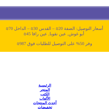
أسعار التوصيل: الضفة 20₪ – القدس 30₪ – الداخل 70₪
أبو غوش, عين نقوبا, عين رافا 45₪
وفر 50% على التوصيل للطلبات فوق 987₪
الرئيسية
المتجر
الكتب
الألعاب
أحدث المنتجات
تخفيضات