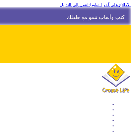
الاطلاع على آخر التطورات
انتقل إلى التذييل
كتب وألعاب تنمو مع طفلك