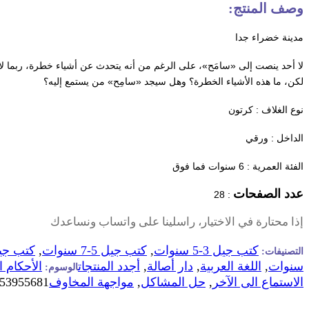
وصف المنتج:
مدينة خضراء جدا
لا
أحد
ينصت
إلى
«
سامَح
»
،
على
الرغم
من
أنه يتحدث
عن
أشياء
خطرة،
ربما
لا
لكن،
ما
هذه
الأشياء
الخطرة؟
وهل
سيجد
«
سامِح
»
من
يستمع
إليه؟
نوع الغلاف : كرتون
الداخل : ورقي
الفئة العمرية :
6
سنوات فما فوق
عدد الصفحات
28
:
إذا محتارة في الاختيار، راسلينا على واتساب ونساعدك
كتب جيل 3-5 سنوات
,
كتب جيل 5-7 سنوات
,
التصنيفات:
سنوات
,
اللغة العربية
,
دار أصالة
,
أجدد المنتجات
الأحكام 
الوسوم:
الاستماع الى الآخر
,
حل المشاكل
,
مواجهة المخاوف
53955681