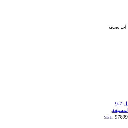
أحد
يصدقه
!
كتب جيل 7-9
المسبقة
,
97899
SKU: