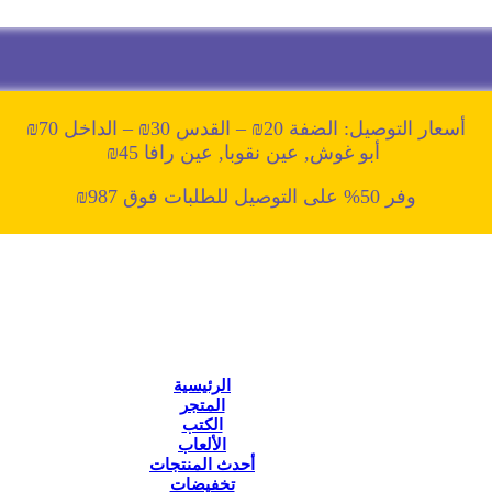
أسعار التوصيل: الضفة 20₪ – القدس 30₪ – الداخل 70₪
أبو غوش, عين نقوبا, عين رافا 45₪
وفر 50% على التوصيل للطلبات فوق 987₪
الرئيسية
المتجر
الكتب
الألعاب
أحدث المنتجات
تخفيضات