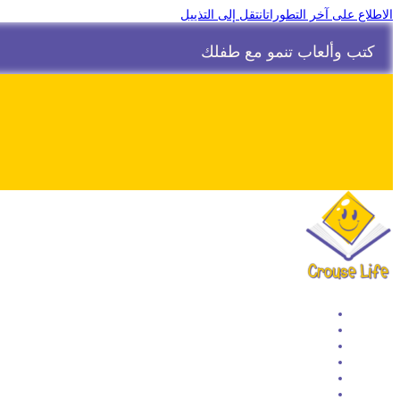
الاطلاع على آخر التطورات
انتقل إلى التذييل
كتب وألعاب تنمو مع طفلك