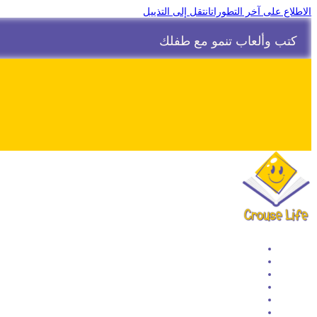
الاطلاع على آخر التطورات
انتقل إلى التذييل
كتب وألعاب تنمو مع طفلك