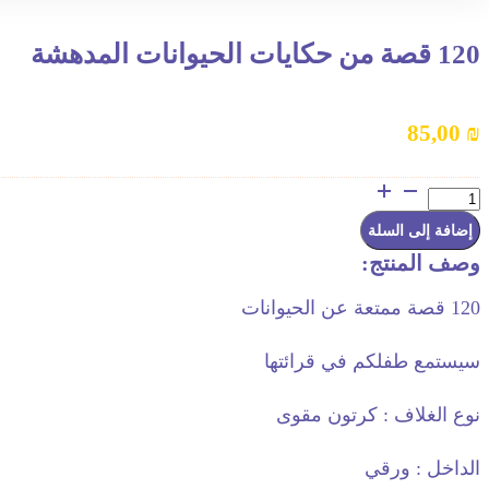
120 قصة من حكايات الحيوانات المدهشة
85,00
₪
كمية
120
قصة
إضافة إلى السلة
من
حكايات
وصف المنتج:
الحيوانات
المدهشة
120 قصة ممتعة عن الحيوانات
سيستمع طفلكم في قرائتها
نوع الغلاف : كرتون مقوى
الداخل : ورقي