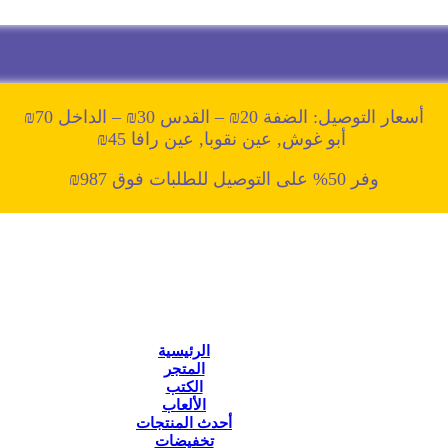
أسعار التوصيل: الضفة 20₪ – القدس 30₪ – الداخل 70₪
أبو غوش, عين نقوبا, عين رافا 45₪
وفر 50% على التوصيل للطلبات فوق 987₪
الرئيسية
المتجر
الكتب
الألعاب
أحدث المنتجات
تخفيضات