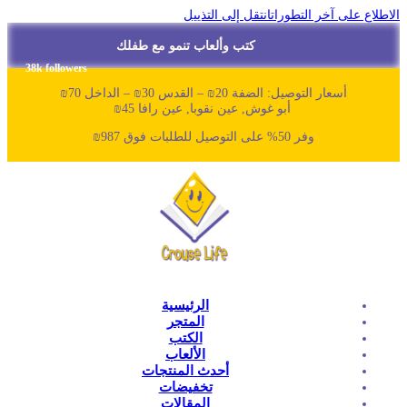
لاطلاع على آخر التطورات
انتقل إلى التذييل
كتب وألعاب تنمو مع طفلك
38k followers
أسعار التوصيل: الضفة 20₪ – القدس 30₪ – الداخل 70₪
أبو غوش, عين نقوبا, عين رافا 45₪
وفر 50% على التوصيل للطلبات فوق 987₪
الرئيسية
المتجر
الكتب
الألعاب
أحدث المنتجات
تخفيضات
المقالات