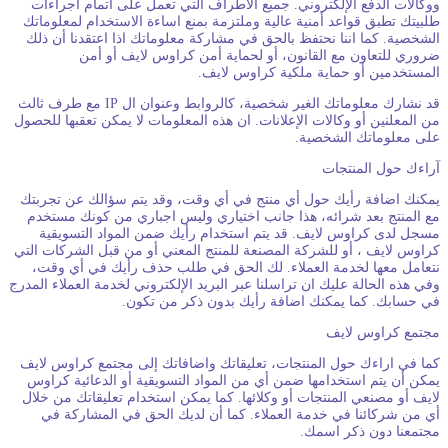
وكالات الدفع الإلكتروني. جميع الأطراف التي تعمل على اتمام اجراءات
لبيتك تطبق قواعد أمنية عالية وملتزمة بمنع اساءة الاستخدام لمعلوماتك
لشخصية. كما اننا نحتفظ بالحق في مشاركة معلوماتك اذا اعتقدنا أن ذلك
روري للتعاون مع القانون، أو لحماية أمن كراوس لايف أو أمن
لمستخدمين أو حماية ملكية كراوس لايف.
قد نشارك معلوماتك الغير شخصية، كالروابط وعنوان ال IP مع طرف ثالث
ن المعلنين أو وكالات الإعلانات. ان هذه المعلومات لا يمكن تعقبها للحصول
لى معلوماتك الشخصية.
راءك حول المنتجات
مكنك اضافة رأيك حول أي منتج في أي وقت، وقد يتم سؤالك عن تجربتك
ع المنتج بعد شرائه، هذا جانب اختياري وليس اجباري من كونك مستخدم
سجل لدى كراوس لايف. قد يتم استخدام رأيك ضمن المواد التسويقية
راوس لايف ، أو للشركة المصنعة للمنتج المعني أو من قبل الشركات التي
تعامل معها لخدمة العملاء. لك الحق في طلب حذف رأيك في أي وقت،
في هذه الحالة عليك ان تراسلنا عبر البريد الإلكتروني لخدمة العملاء المدرج
ي حسابك. كما يمكنك اضافة رأيك بدون ذكر من تكون.
جتمع كراوس لايف
ما في اراءك حول المنتجات، تعليقاتك واضافاتك إلى مجتمع كراوس لايف
مكن أن يتم استخدامها ضمن أي من المواد التسويقية أو الدعائية كراوس
ايف أو مصنعي المنتجات أو وكلائها. كما يمكن استخدام تعليقاتك من خلال
ي من شركائنا في خدمة العملاء. كما أن لديك الحق في المشاركة في
جتمعنا دون ذكر اسمك.