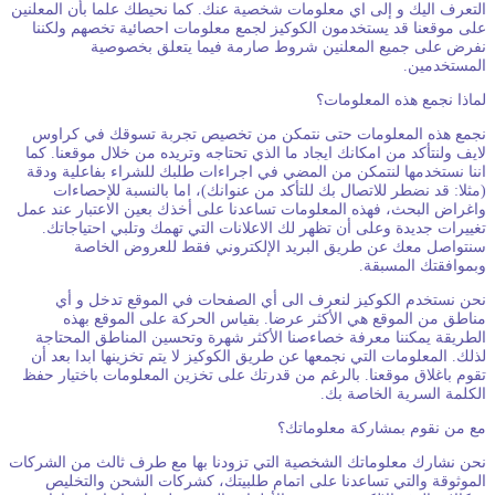
لتعرف اليك و إلى اي معلومات شخصية عنك. كما نحيطك علما بأن المعلنين
لى موقعنا قد يستخدمون الكوكيز لجمع معلومات احصائية تخصهم ولكننا
فرض على جميع المعلنين شروط صارمة فيما يتعلق بخصوصية
لمستخدمين.
ماذا نجمع هذه المعلومات؟
جمع هذه المعلومات حتى نتمكن من تخصيص تجربة تسوقك في كراوس
ايف ولنتأكد من امكانك ايجاد ما الذي تحتاجه وتريده من خلال موقعنا. كما
ننا نستخدمها لنتمكن من المضي في اجراءات طلبك للشراء بفاعلية ودقة
مثلا: قد نضطر للاتصال بك للتأكد من عنوانك)، اما بالنسبة للإحصاءات
اغراض البحث، فهذه المعلومات تساعدنا على أخذك بعين الاعتبار عند عمل
غييرات جديدة وعلى أن تظهر لك الاعلانات التي تهمك وتلبي احتياجاتك.
نتواصل معك عن طريق البريد الإلكتروني فقط للعروض الخاصة
بموافقتك المسبقة.
حن نستخدم الكوكيز لنعرف الى أي الصفحات في الموقع تدخل و أي
ناطق من الموقع هي الأكثر عرضا. بقياس الحركة على الموقع بهذه
لطريقة يمكننا معرفة خصاءصنا الأكثر شهرة وتحسين المناطق المحتاجة
ذلك. المعلومات التي نجمعها عن طريق الكوكيز لا يتم تخزينها ابدا بعد أن
قوم باغلاق موقعنا. بالرغم من قدرتك على تخزين المعلومات باختيار حفظ
لكلمة السرية الخاصة بك.
ع من نقوم بمشاركة معلوماتك؟
حن نشارك معلوماتك الشخصية التي تزودنا بها مع طرف ثالث من الشركات
لموثوقة والتي تساعدنا على اتمام طلبيتك، كشركات الشحن والتخليص