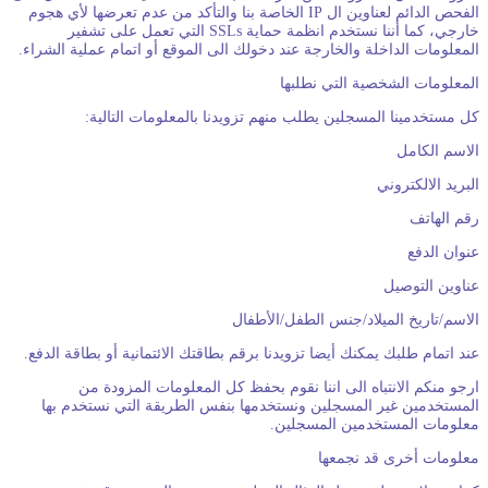
الفحص الدائم لعناوين ال IP الخاصة بنا والتأكد من عدم تعرضها لأي هجوم
خارجي، كما أننا نستخدم انظمة حماية SSLs التي تعمل على تشفير
لمعلومات الداخلة والخارجة عند دخولك الى الموقع أو اتمام عملية الشراء.
لمعلومات الشخصية التي نطلبها
ل مستخدمينا المسجلين يطلب منهم تزويدنا بالمعلومات التالية:
لاسم الكامل
لبريد الالكتروني
قم الهاتف
نوان الدفع
ناوين التوصيل
لاسم/تاريخ الميلاد/جنس الطفل/الأطفال
ند اتمام طلبك يمكنك أيضا تزويدنا برقم بطاقتك الائتمانية أو بطاقة الدفع.
رجو منكم الانتباه الى اننا نقوم بحفظ كل المعلومات المزودة من
لمستخدمين غير المسجلين ونستخدمها بنفس الطريقة التي نستخدم بها
علومات المستخدمين المسجلين.
علومات أخرى قد نجمعها