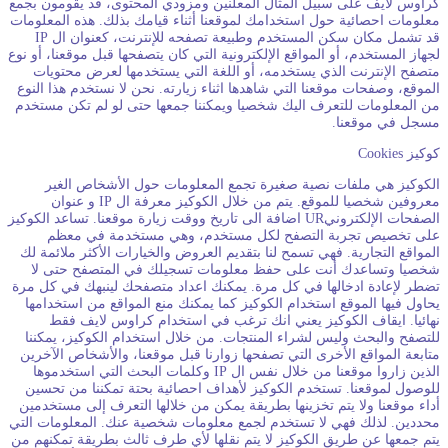
راوس لايف على سبيل المثال المعلنين ومزودي المحتوى، قد يقومون بجمع
علومات احصائية حول استخدامك لموقعنا أثناء قيامك بذلك. هذه المعلومات
قد تشمل مكان سكن المستخدم وطبيعة تصفحه للإنترنت، كعنوان ال IP
جهاز المستخدم، أو المواقع الإلكترونية التي كان يتصفحها قبل موقعنا، أو نوع
تصفح الإنترنت الذي يستخدمه، أو اللغة التي يستخدمها لعرض محتويات
لموقع، وصفحات موقعنا التي شاهدها اثناء زيارته. نحن لا نستخدم هذا النوع
ن المعلومات للتعرف اليك شخصيا ويمكننا جمعها حتى لو لم تكن مستخدم
سجل في موقعنا.
كيز Cookies
لكوكيز هي ملفات نصية صغيرة تجمع المعلومات حول الأشخاص الغير
معروفين شخصيا للموقع. يتم من خلال الكوكيز معرفة ال IP و عنوان
الصفحات الإلكترونيUR اضافة الى تاريخ ووقت زيارة موقعنا. تساعد الكوكيز
لى تخصيص تجربة التصفح لكل مستخدم، وهي مستخدمة في معظم
لمواقع التجارية. فهي تسمح لنا بتقديم العروض والخيارات الأكثر ملائمة لك
خصيا وتساعدك أنت على حفظ معلومات تسجيلك في المتصفح حتى لا
ضطر لإعادة ادخالها في كل مرة. يمكنك اعداد متصفحك لينبهك في كل مرة
حاول فيها الموقع استخدام الكوكيز كما يمكنك منع المواقع من استخدامها
هائيا. ايقاف الكوكيز يعني انك ترغب في استخدام كراوس لايف فقط
لتصفح والبحث وليس لشراء المنتجات. من خلال استخدام الكوكيز، يمكننا
تابعة المواقع الأخرى التي تصفحها زوارنا قبل موقعنا، والأشخاص الآخرين
الذين زاروا موقعنا من خلال نفس ال IP وكلمات البحث التي استخدموها
لوصول لموقعنا. تستخدم الكوكيز لأهداف احصائية بحتة تمكننا من تحسين
داء موقعنا ولا يتم تخزينها بطريقة يمكن من خلالها التعرف إلى مستخدمين
حددين. لذلك فهي لا تستخدم لجمع معلومات شخصية عنك. المعلومات التي
تم جمعها عن طريق الكوكيز لا يتم نقلها لأي طرف ثالث بطريقة تمكنهم من