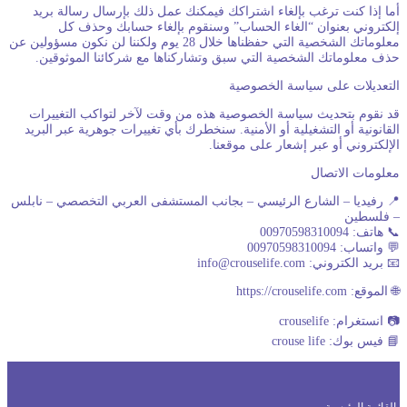
ما إذا كنت ترغب بإلغاء اشتراكك فيمكنك عمل ذلك بإرسال رسالة بريد
لكتروني بعنوان “الغاء الحساب” وسنقوم بإلغاء حسابك وحذف كل
معلوماتك الشخصية التي حفظناها خلال 28 يوم ولكننا لن نكون مسؤولين عن
ذف معلوماتك الشخصية التي سبق وتشاركناها مع شركائنا الموثوقين.
لتعديلات على سياسة الخصوصية
د نقوم بتحديث سياسة الخصوصية هذه من وقت لآخر لتواكب التغييرات
لقانونية أو التشغيلية أو الأمنية. سنخطرك بأي تغييرات جوهرية عبر البريد
لإلكتروني أو عبر إشعار على موقعنا.
علومات الاتصال
 رفيديا – الشارع الرئيسي – بجانب المستشفى العربي التخصصي – نابلس
 فلسطين
 هاتف: 00970598310094
 واتساب: 00970598310094
 بريد الكتروني: info@crouselife.com
الموقع: https://crouselife.com
 انستغرام: crouselife
 فيس بوك: crouse life