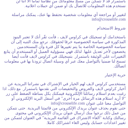
استمرار قد لا نتمكن من مسح معلوماتك من نظامنا تماما الا اننا لن
ستخدم هذه المعلومات للاتصال بك او ضمن أي حملات اعلانية.
تغيير أو مراجعة أي معلومات شخصية نحتفظ بها عنك، يمكنك مراسلة
info@crouselife.co
روط الاستخدام
استخدامك أو تسجيلك في كراوس لايف ، فأنت تقّر أنك لا تعتبر البنود
لمذكورة في سياسة الخصوصية خرقا لحقوقك. نرجو منك التنبه إلى أن
ياسة الخصوصية الخاصة بنا يتم تغييرها كل فترة وأن المستخدمين
خضعون لأخر تعديل عليها. لذلك فهي مسؤولية العميل أو المستخدم أن يتابع
لتغييرات على الوثيقة باستمرار. بتسجيلك في كراوس لايف فأنت أيضا
سمح لنا ضمنيا بالتواصل معك عبر أي وسيلة اتصال تزودنا بها في معلومات
تصالك.
رية الإختيار
ستخدمي كراوس لايف لهم الخيار في الإشتراك في نشراتنا البريدية عن
خبار كراوس لايف والعروض والتخفيضات التي نقدمها باستمرار. مع ذلك، اذا
غبت بعدم استلام رسائلنا الإلكترونية فيمكنك بكل بساطة الضغط على زر
لا أريد استلام هذه الرسائل مرة أخرى” في أسفل البريد الإلكتروني أو
تواصل معنا على عنوان info@crouselife.com
تى نقوم بحذف عنوان بريدك الإلكتروني من قائمتنا البريدية. حتى نتمكن
ن عمل ذلك نرجوا منك ارسال عنوان بريدك الإلكتروني في محتوى
سالتك وكتابة “الغاء الاشتراك في القائمة البريدية” في العنوان لنتمكن من
غيير اعدادات حسابك وليس الغاء اشتراكك كاملا.