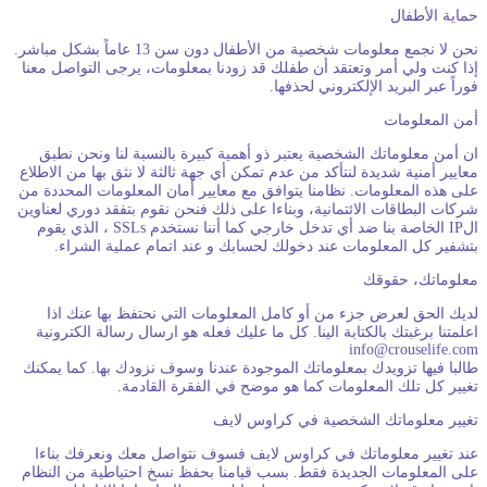
ماية الأطفال
نحن لا نجمع معلومات شخصية من الأطفال دون سن 13 عاماً بشكل مباشر.
ذا كنت ولي أمر وتعتقد أن طفلك قد زودنا بمعلومات، يرجى التواصل معنا
وراً عبر البريد الإلكتروني لحذفها.
من المعلومات
ن أمن معلوماتك الشخصية يعتبر ذو أهمية كبيرة بالنسبة لنا ونحن نطبق
عايير أمنية شديدة لنتأكد من عدم تمكن أي جهة ثالثة لا نثق بها من الاطلاع
لى هذه المعلومات. نظامنا يتوافق مع معايير أمان المعلومات المحددة من
ركات البطاقات الائتمانية، وبناءا على ذلك فنحن نقوم بتفقد دوري لعناوين
الIP الخاصة بنا ضد أي تدخل خارجي كما أننا نستخدم SSLs ، الذي يقوم
تشفير كل المعلومات عند دخولك لحسابك و عند اتمام عملية الشراء.
علوماتك، حقوقك
ديك الحق لعرض جزء من أو كامل المعلومات التي نحتفظ بها عنك اذا
علمتنا برغبتك بالكتابة الينا. كل ما عليك فعله هو ارسال رسالة الكترونية
info@crouselife.co
البا فيها تزويدك بمعلوماتك الموجودة عندنا وسوف نزودك بها. كما يمكنك
غيير كل تلك المعلومات كما هو موضح في الفقرة القادمة.
غيير معلوماتك الشخصية في كراوس لايف
ند تغيير معلوماتك في كراوس لايف فسوف نتواصل معك ونعرفك بناءا
لى المعلومات الجديدة فقط. بسب قيامنا بحفظ نسخ احتياطية من النظام