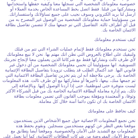
صوصية معلوماتك الشخصية التي تسجلها معنا وكيفية حفظها واستخدامها
مشاركتها من قبلنا. فقط اتصل بخط المساعدة الخاص بخدمة العملاء أو
رسل لنا بريد الكتروني وسوف نجيب على جميع تساؤلاتك واستفساراتك.
ن مسؤوليتنا حماية معلوماتك الشخصية من الوصول غير المصرح به من
بل أي أطراف ثالثة. التفاصيل التي تم جمعها منك لا تتضمن تفاصيل بطاقة
لائتمان الخاصة بك.
يف نستخدم معلوماتك
حن نستخدم معلوماتك فقط لإتمام عمليات الشراء التي تتم من قبلك
لنبقيك على اطلاع بالعروض التي نظن انك مهتم بها. نحن لا نبيع معلوماتك
أي طرف ثالث ونشاركها فقط مع شركائنا الذين يعملون معنا لإنجاح تجربتك
لتسويقية. انها مسؤوليتنا أن نحمي معلوماتك الشخصية من أي دخول غير
انوني اليها. عند أكتمال الطلب قد يتطلب تزويدنا بتفاصيل البطاقة الإئتمانية
لخاصة بك. يرجى ملاحظة أنه لن يتم تخزين تفاصيل البطاقة الائتمانية التي
م جمعها منك، بيعها، تأجيرها أو مشاركتها مع أي طرف ثالث. هذه المعلومات
يست متوفرة حتى لموظفينا، حتى إذا أردنا الوصول إليها. وبالإضافة إلى
لك، يتم إدارة معاملة البطاقة الائتمانية الخاصة بك من قبل الشركاء الأكثر
ثوقا، و المعتمدة ومؤهلة بموجب القانون التي تضمن معلومات بطاقة
لائتمان الخاصة بك ان تكون دائما آمنة خلال كل معاملة.
يف نحافظ على معلوماتك
حن نجمع المعلومات الاحصائية حول جميع الأشخاص الذين يستخدمون
وقعنا بغض النظر عن كونهم مستخدمين مسجلين. ونقوم بحفظ هذه
لمعلومات مع التشديد على الأمان والخصوصية. وموقعنا أيضا يتطابق مع
روط الأمان المفروضة من شركات البطاقات الائتمانية، كما أننا نعمل على