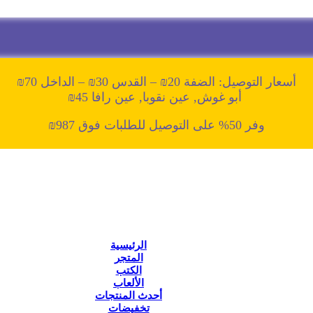
أسعار التوصيل: الضفة 20₪ – القدس 30₪ – الداخل 70₪
أبو غوش, عين نقوبا, عين رافا 45₪
وفر 50% على التوصيل للطلبات فوق 987₪
الرئيسية
المتجر
الكتب
الألعاب
أحدث المنتجات
تخفيضات