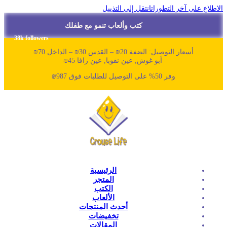
لاطلاع على آخر التطورات
انتقل إلى التذييل
كتب وألعاب تنمو مع طفلك
38k followers
أسعار التوصيل: الضفة 20₪ – القدس 30₪ – الداخل 70₪
أبو غوش, عين نقوبا, عين رافا 45₪
وفر 50% على التوصيل للطلبات فوق 987₪
الرئيسية
المتجر
الكتب
الألعاب
أحدث المنتجات
تخفيضات
المقالات