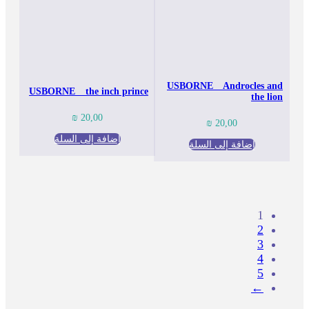
USBORNE _ Androcles and
USBORNE _ the inch prince
the lion
₪
20,00
₪
20,00
إضافة إلى السلة
إضافة إلى السلة
1
2
3
4
5
←