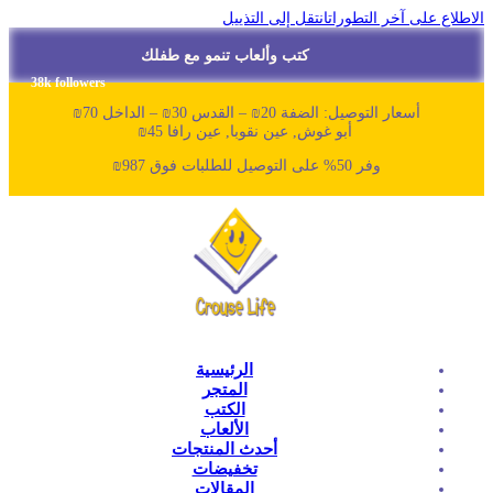
لاطلاع على آخر التطورات
انتقل إلى التذييل
كتب وألعاب تنمو مع طفلك
38k followers
أسعار التوصيل: الضفة 20₪ – القدس 30₪ – الداخل 70₪
أبو غوش, عين نقوبا, عين رافا 45₪
وفر 50% على التوصيل للطلبات فوق 987₪
الرئيسية
المتجر
الكتب
الألعاب
أحدث المنتجات
تخفيضات
المقالات