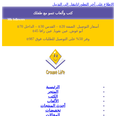
لاطلاع على آخر التطورات
انتقل إلى التذييل
كتب وألعاب تنمو مع طفلك
38k followers
أسعار التوصيل: الضفة 20₪ – القدس 30₪ – الداخل 70₪
أبو غوش, عين نقوبا, عين رافا 45₪
وفر 50% على التوصيل للطلبات فوق 987₪
الرئيسية
المتجر
الكتب
الألعاب
أحدث المنتجات
تخفيضات
المقالات