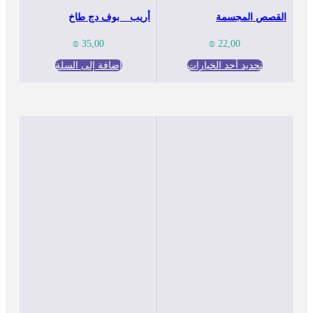
القصص المجسمة
أريب _ بوف دج طاخ
₪
35,00
₪
22,00
تحديد أحد الخيارات
إضافة إلى السلة
هناك
العديد
من
الأشكال
المختلفة
لهذا
المنتج.
يمكن
اختيار
الخيارات
على
صفحة
المنتج