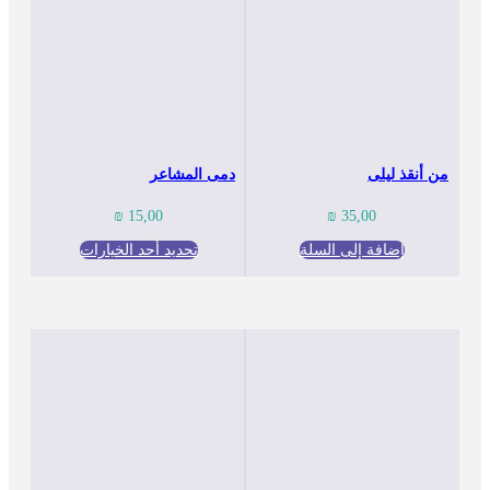
من أنقذ ليلى
دمى المشاعر
₪
15,00
₪
35,00
إضافة إلى السلة
تحديد أحد الخيارات
هناك
العديد
من
الأشكال
المختلفة
لهذا
المنتج.
يمكن
اختيار
الخيارات
على
صفحة
المنتج