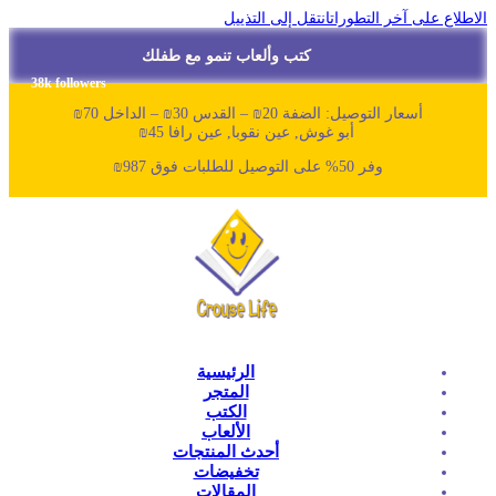
لاطلاع على آخر التطورات
انتقل إلى التذييل
كتب وألعاب تنمو مع طفلك
38k followers
أسعار التوصيل: الضفة 20₪ – القدس 30₪ – الداخل 70₪
أبو غوش, عين نقوبا, عين رافا 45₪
وفر 50% على التوصيل للطلبات فوق 987₪
الرئيسية
المتجر
الكتب
الألعاب
أحدث المنتجات
تخفيضات
المقالات