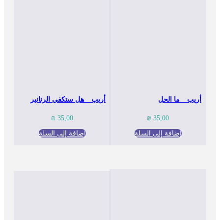
أريب _ ما الحل
أريب _ هل ستكفي الرنانير
₪
35,00
₪
35,00
إضافة إلى السلة
إضافة إلى السلة