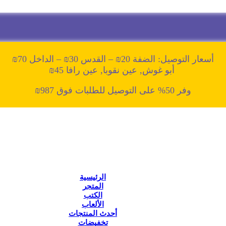
أسعار التوصيل: الضفة 20₪ – القدس 30₪ – الداخل 70₪
أبو غوش, عين نقوبا, عين رافا 45₪
وفر 50% على التوصيل للطلبات فوق 987₪
الرئيسية
المتجر
الكتب
الألعاب
أحدث المنتجات
تخفيضات