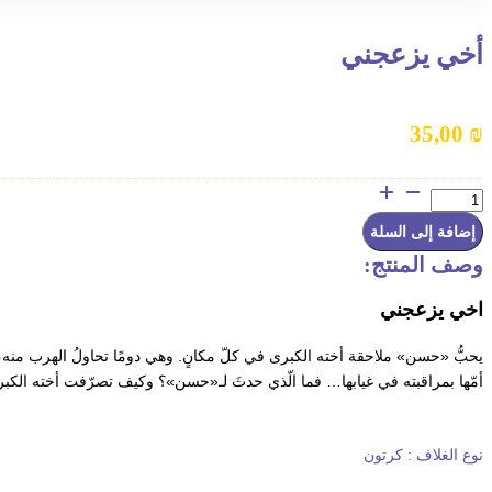
أخي يزعجني
35,00
₪
كمية
أخي
يزعجني
إضافة إلى السلة
وصف المنتج:
اخي يزعجني
يحبُّ
«
حسن
»
ملاحقة
أخته
الكبرى
في
كلّ
مكانٍ
.
وهي
دومًا
تحاولُ
الهرب
منه،
أمّها
بمراقبته
في
غيابها
…
فما
الّذي
حدثَ
لـ
«
حسن
»
؟
وكيف
تصرّفت
أخته
الكب
نوع
الغلاف
:
كرتون