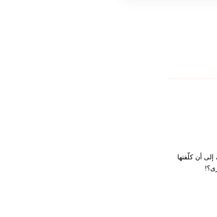
إلى
أن
كلّفتها
رى؟
!