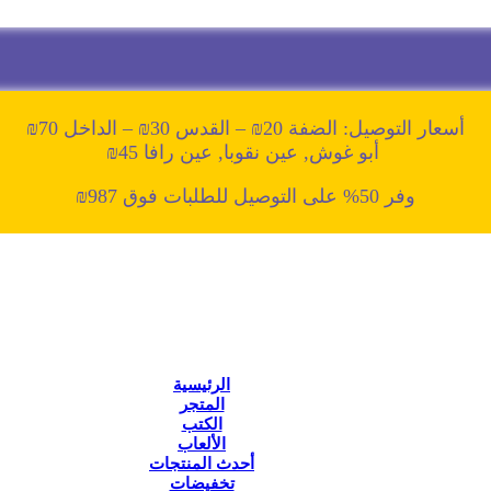
أسعار التوصيل: الضفة 20₪ – القدس 30₪ – الداخل 70₪
أبو غوش, عين نقوبا, عين رافا 45₪
وفر 50% على التوصيل للطلبات فوق 987₪
الرئيسية
المتجر
الكتب
الألعاب
أحدث المنتجات
تخفيضات