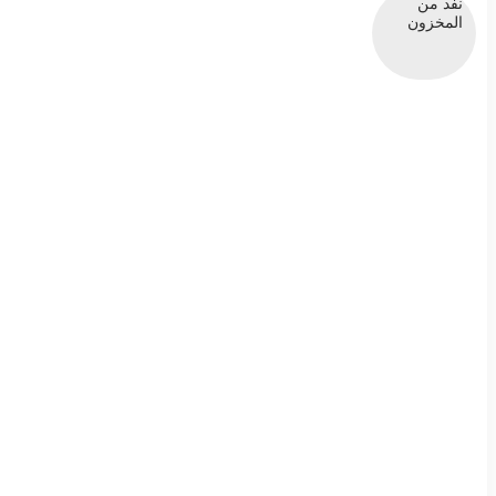
نفد من
المخزون