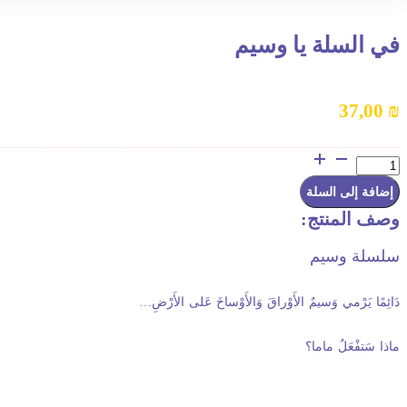
في السلة يا وسيم
37,00
₪
كمية
في
السلة
إضافة إلى السلة
يا
وصف المنتج:
وسيم
سلسلة وسيم
دَائِمًا
يَرْمي
وَسيمٌ
الأَوْراقَ
وَالأَوْساخَ
عَلى
الأَرْضِ
…
ماذا
سَتفْعَلُ
ماما؟