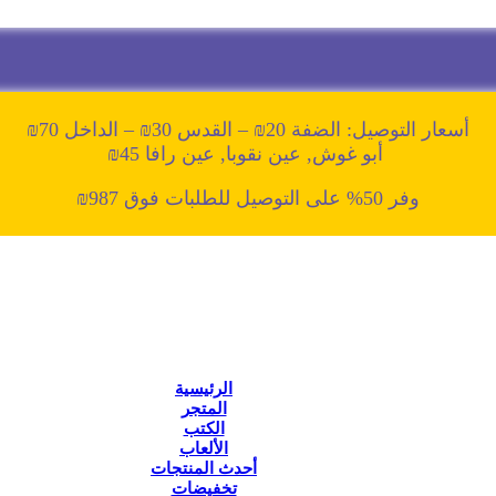
أسعار التوصيل: الضفة 20₪ – القدس 30₪ – الداخل 70₪
أبو غوش, عين نقوبا, عين رافا 45₪
وفر 50% على التوصيل للطلبات فوق 987₪
الرئيسية
المتجر
الكتب
الألعاب
أحدث المنتجات
تخفيضات