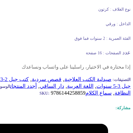
نوع الغلاف : كرتون
الداخل : ورقي
الفئة العمرية :
2
سنوات فما فوق
عدد
الصفحات :
16
صفحة
إذا محتارة في الاختيار، راسلينا على واتساب ونساعدك
صيدلية الكتب العلاجية
,
قصص سردية
,
كتب جيل 2-3 سنوات
التصنيفات:
جيل 3-5 سنوات
,
اللغة العربية
,
دار الساقي
,
أجدد المنتجات
الوسو
النظافة
,
سماع الكلام
9786144258859
SKU:
مشاركة: