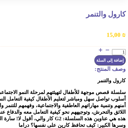
كارول والتنمر
15,00
₪
كمية
كارول
والتنمر
إضافة إلى السلة
وصف المنتج:
كارول والتنمر
سلسلة قصص موجهة للأطفال لتهيئتهم لمرحلة النمو الاجتماعي
أسلوب تواصل سهل ومباشر لتعليم الأطفال كيفية التعامل الس
أمنهم وتنمية مهاراتهم العاطفية والاجتماعية، وفهمهم للتنمر و
اللائق والتحرش، وتوجيههم نحو كيفية التعامل معه والدفاع عنه
هذه هي عناوين هذه السلسلة: G2 كار والي، أقول لا! 
وسرها الكبير: كيف تحافظ كارين على نفسها؟ دراما