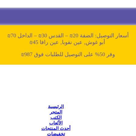
أسعار التوصيل: الضفة 20₪ – القدس 30₪ – الداخل 70₪
أبو غوش, عين نقوبا, عين رافا 45₪
وفر 50% على التوصيل للطلبات فوق 987₪
الرئيسية
المتجر
الكتب
الألعاب
أحدث المنتجات
تخفيضات