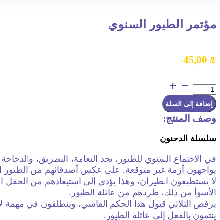
مؤتمر الطيور السنوي
45,00
₪
كمية
مؤتمر
الطيور
إضافة إلى السلة
السنوي
وصف المنتج:
سلسلة الدحنون
في الاجتماع السنوي للطيور، يجد النعامة، البطريق، والدجاجة
يواجهون أزمة غير متوقعة. على عكس أصدقائهم من الطيور ا
لا يستطيعون الطيران، وهذا يؤدي إلى استبعادهم من الحفل ال
الأسوأ من ذلك، طردهم من عائلة الطيور.
يرفض الثلاثي قبول هذا الحكم القاسي، وينطلقون في مهمة لإث
ينتمون بالفعل إلى عائلة الطيور.