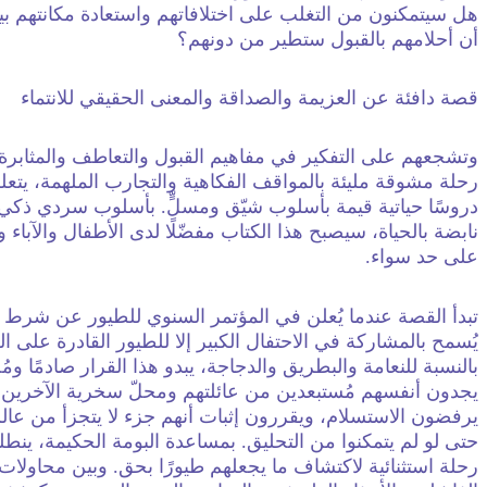
هل سيتمكنون من التغلب على اختلافاتهم واستعادة مكانتهم بي
أن أحلامهم بالقبول ستطير من دونهم؟
قصة دافئة عن العزيمة والصداقة والمعنى الحقيقي للانتماء
وتشجعهم على التفكير في مفاهيم القبول والتعاطف والمثابرة
رحلة مشوقة مليئة بالمواقف الفكاهية والتجارب الملهمة، يتعل
دروسًا حياتية قيمة بأسلوب شيّق ومسلٍّ. بأسلوب سردي ذك
نابضة بالحياة، سيصبح هذا الكتاب مفضّلًا لدى الأطفال والآباء 
على حد سواء.
تبدأ القصة عندما يُعلن في المؤتمر السنوي للطيور عن شرط ج
يُسمح بالمشاركة في الاحتفال الكبير إلا للطيور القادرة على ا
بالنسبة للنعامة والبطريق والدجاجة، يبدو هذا القرار صادمًا ومُح
يجدون أنفسهم مُستبعدين من عائلتهم ومحلّ سخرية الآخرين.
يرفضون الاستسلام، ويقررون إثبات أنهم جزء لا يتجزأ من عالم
حتى لو لم يتمكنوا من التحليق. بمساعدة البومة الحكيمة، ينطل
رحلة استثنائية لاكتشاف ما يجعلهم طيورًا بحق. وبين محاولات