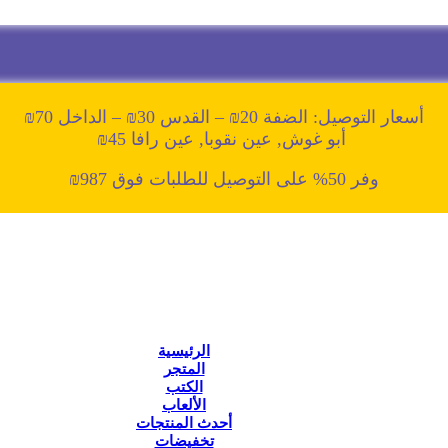
أسعار التوصيل: الضفة 20₪ – القدس 30₪ – الداخل 70₪
أبو غوش, عين نقوبا, عين رافا 45₪
وفر 50% على التوصيل للطلبات فوق 987₪
الرئيسية
المتجر
الكتب
الألعاب
أحدث المنتجات
تخفيضات