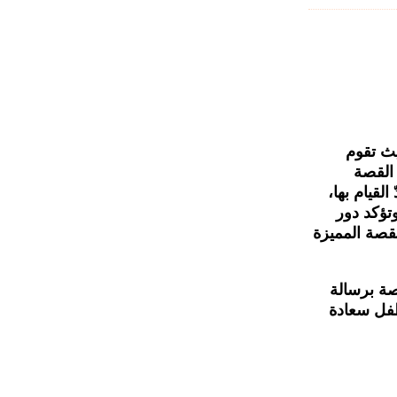
ث
تقوم
القصة
القيام
بها،
تؤكد
دور
لقصة
المميزة
صة
برسالة
فل
سعادة