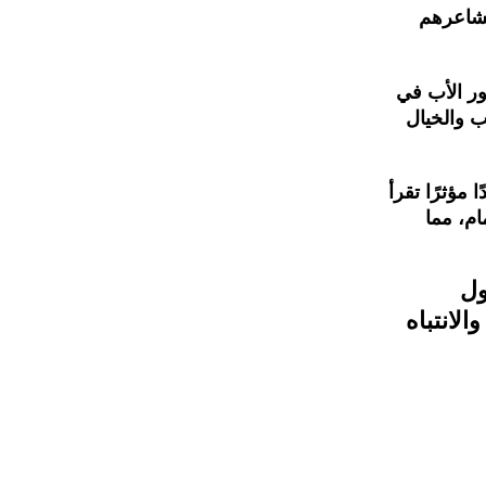
اعرهم
ر
الأب
في
ب
والخيال
ا
مؤثرًا
تقرأ
ام،
مما
ول
الانتباه