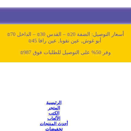
أسعار التوصيل: الضفة 20₪ – القدس 30₪ – الداخل 70₪
أبو غوش, عين نقوبا, عين رافا 45₪
وفر 50% على التوصيل للطلبات فوق 987₪
الرئيسية
المتجر
الكتب
الألعاب
أحدث المنتجات
تخفيضات