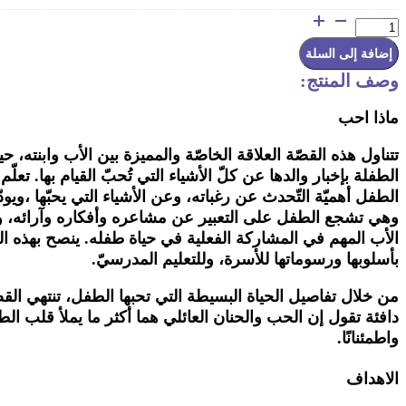
كمية
ماذا
أحب
إضافة إلى السلة
؟
وصف المنتج:
ماذا
احب
تتناول
هذه
القصّة
العلاقة
الخاصّة
والمميزة
بين
الأب
وابنته،
حي
الطفلة
بإخبار
والدها
عن
كلّ
الأشياء
التي
تُحبّ
القيام
بها
.
تعلّم
الطفل
أهميّة
التّحدث
عن
رغباته،
وعن
الأشياء
التي
يحبّها
،ويودّ
وهي
تشجع
الطفل
على
التعبير
عن
مشاعره
وأفكاره
وآرائه،
و
الأب
المهم
في
المشاركة
الفعلية
في
حياة
طفله
.
ينصح
بهذه
ا
بأسلوبها
ورسوماتها
للأسرة،
وللتعليم
المدرسيّ
.
من
خلال
تفاصيل
الحياة
البسيطة
التي
تحبها
الطفل،
تنتهي
الق
دافئة
تقول
إن
الحب
والحنان
العائلي
هما
أكثر
ما
يملأ
قلب
الط
واطمئنانًا
.
الاهداف