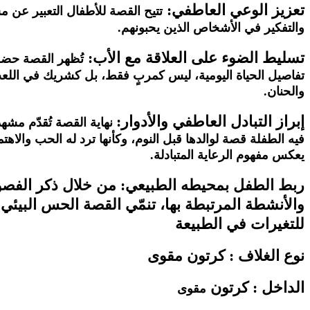
تعزيز الوعي العاطفي:
تتيح
القصة
للأطفال
التعبير
عن
مش
والتفكير
في
الأشخاص
الذين
يحبونهم
.
تسليط الضوء على العلاقة مع الأب:
تُظهر
القصة
حضو
تفاصيل
الحياة
اليومية،
ليس
كمربٍ
فقط،
بل
كشريك
في
اللع
والحنان
.
إبراز التبادل العاطفي والأدوار:
نهاية
القصة
تُقدّم
مشهدً
فيه
الطفلة
قصة
لوالدها
قبل
النوم،
وكأنها
ترد
له
الحب
والاهتم
يعكس
مفهوم
الرعاية
المتبادلة
.
ربط الطفل بمحيطه الطبيعي: من خلال ذكر الفص
والأنشطة المرتبطة بها، تنمّي القصة الحس البيئي و
للتغيرات في الطبيعة
نوع الغلاف : كرتون مقوى
الداخل : كرتون
مقوى