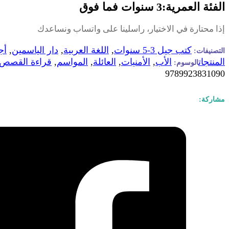
الفئة العمرية:3 سنوات فما فوق
إذا محتارة في الاختيار، راسلينا على واتساب ونساعدك
كتب جيل 3-5 سنوات
,
اللغة العربية
,
دار الياسمين
,
أج
التصنيفات:
المنتجات
الأب
,
الأمنيات
,
العائلة
,
المواسم
,
قراءة القصص
الوسوم:
9789923831090
مشاركة: