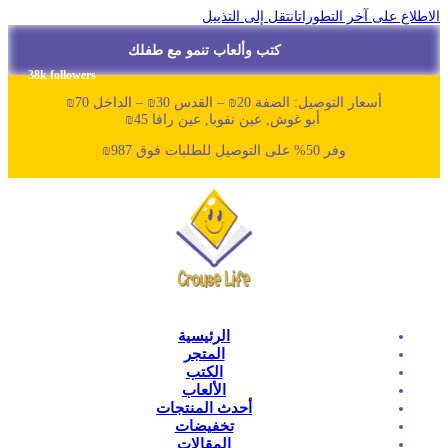
طلاع على آخر التطورات
انتقل إلى التذييل
كتب وألعاب تنمو مع طفلك
38k followers
أسعار التوصيل: الضفة 20₪ – القدس 30₪ – الداخل 70₪
أبو غوش, عين نقوبا, عين رافا 45₪
وفر 50% على التوصيل للطلبات فوق 987₪
الرئيسية
المتجر
الكتب
الألعاب
أحدث المنتجات
تخفيضات
المقالات