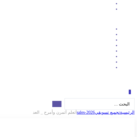
0
Search
...
الرئيسية
تجميع تسويقي
Sales-2026
أتعلم أتمرن وأمرح _ العد