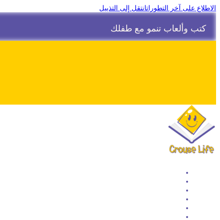
الاطلاع على آخر التطورات
انتقل إلى التذييل
كتب وألعاب تنمو مع طفلك