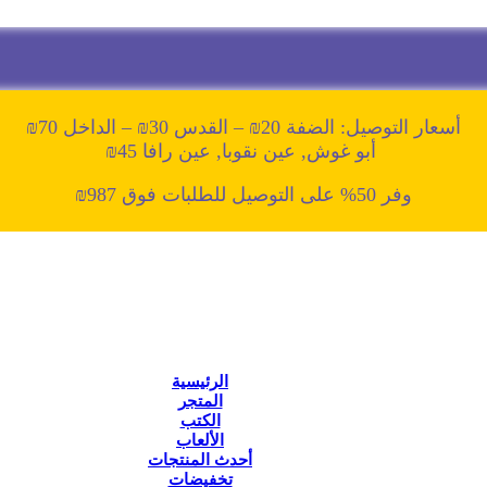
أسعار التوصيل: الضفة 20₪ – القدس 30₪ – الداخل 70₪
أبو غوش, عين نقوبا, عين رافا 45₪
وفر 50% على التوصيل للطلبات فوق 987₪
الرئيسية
المتجر
الكتب
الألعاب
أحدث المنتجات
تخفيضات