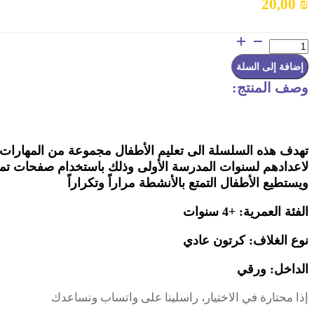
20,00
₪
كمية
أتعلم
أتمرن
إضافة إلى السلة
وأمرح
_
وصف المنتج:
العد
تهدف هذه السلسلة الى تعليم الأطفال مجموعة من المهارات 
لاعدادهم لسنوات المدرسة الأولى وذلك باستخدام صفحات 
ويستطيع الأطفال التمتع بالأنشطة مراراً وتكراراً
الفئة العمرية: +4 سنوات
نوع الغلاف: كرتون عادي
الداخل: ورقي
إذا محتارة في الاختيار، راسلينا على واتساب ونساعدك