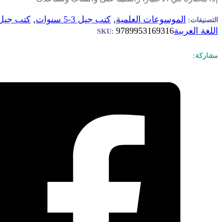
الموسوعات العلمية
,
كتب جيل 3-5 سنوات
,
كتب جيل 5-7 سنو
التصنيفات:
اللغة العربية
9789953169316
SKU:
مشاركة: