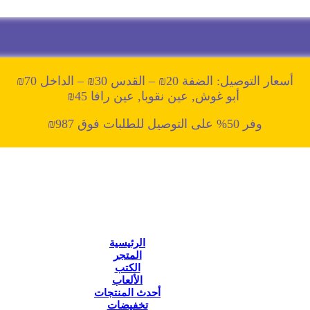
أسعار التوصيل: الضفة 20₪ – القدس 30₪ – الداخل 70₪
أبو غوش, عين نقوبا, عين رافا 45₪
وفر 50% على التوصيل للطلبات فوق 987₪
الرئيسية
المتجر
الكتب
الألعاب
أحدث المنتجات
تخفيضات