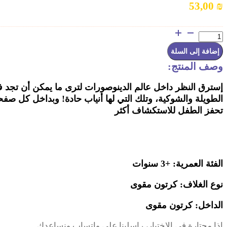
53,00
₪
كمية
اكتشف
داخل
إضافة إلى السلة
عالم
وصف المنتج:
الدينوصورات
إسترق النظر داخل عالم الدينوصورات لترى ما يمكن أن تجد في
الطويلة والشوكية، وتلك التي لها أنياب حادة! وبداخل كل صفح
تحفز الطفل للاستكشاف أكثر
الفئة العمرية: +3 سنوات
نوع الغلاف: كرتون مقوى
الداخل: كرتون مقوى
إذا محتارة في الاختيار، راسلينا على واتساب ونساعدك