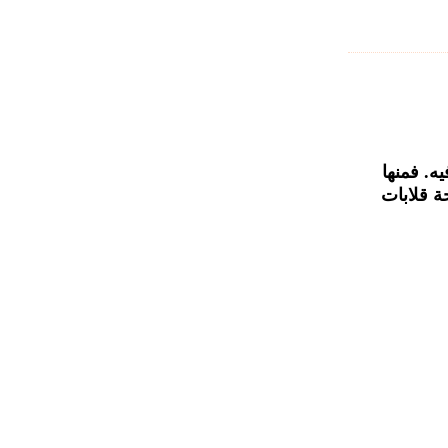
ه. فمنها
ة قلابات