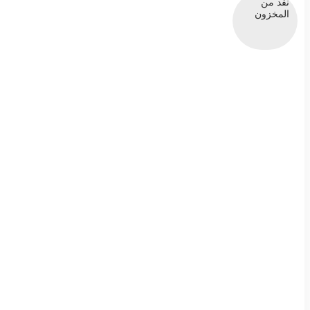
نفد من
المخزون