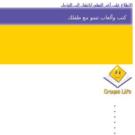
الاطلاع على آخر التطورات
انتقل إلى التذييل
كتب وألعاب تنمو مع طفلك