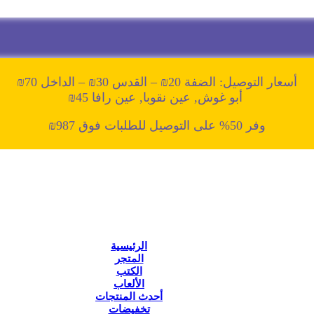
أسعار التوصيل: الضفة 20₪ – القدس 30₪ – الداخل 70₪
أبو غوش, عين نقوبا, عين رافا 45₪
وفر 50% على التوصيل للطلبات فوق 987₪
الرئيسية
المتجر
الكتب
الألعاب
أحدث المنتجات
تخفيضات